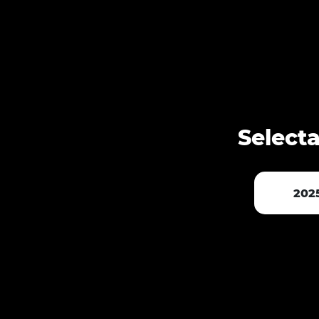
To
Selecta
202