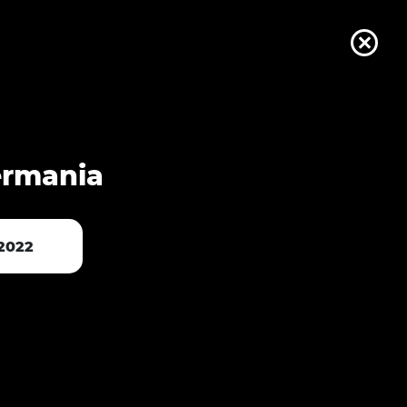
tru
ri
Germania
2022
er